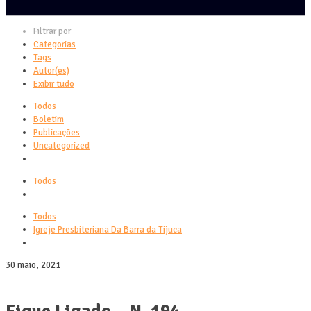
Filtrar por
Categorias
Tags
Autor(es)
Exibir tudo
Todos
Boletim
Publicações
Uncategorized
Todos
Todos
Igreje Presbiteriana Da Barra da Tijuca
30 maio, 2021
Fique Ligado – N. 194