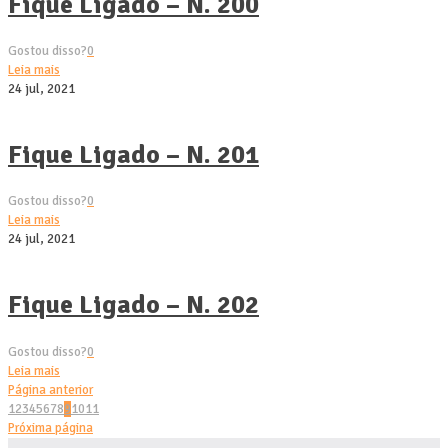
Fique Ligado – N. 200
Gostou disso?
0
Leia mais
24 jul, 2021
Fique Ligado – N. 201
Gostou disso?
0
Leia mais
24 jul, 2021
Fique Ligado – N. 202
Gostou disso?
0
Leia mais
Página anterior
1
2
3
4
5
6
7
8
9
10
11
Próxima página