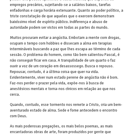
empregos precários, sujeitando-se a salários baixos, tarefas
enfadonhas e carga horária extenuante. Quanto ao poder político, a
triste constatação de que aqueles que o exercem demonstram
baixíssimo nível de espírito público. Indiferença e abuso de
autoridade podem ser vistos em todas as partes do mundo.
Muitos procuram evitar a angústia. Embotam a mente com drogas,
ocupam o tempo com hobbies e dissecam a alma em terapias
intermináveis buscando a paz que lhes escapa ao término de cada
sessão. O problema do homem, como tão bem salientou Pascal, é
não conseguir ficar em casa. A tranquilidade de um quarto o faz
ouvir a voz de um coração em desassossego. Busca o repouso.
Repousar, contudo, é a última coisa que quer na vida.
Evidentemente, viver num estado perene de angústia não é bom.
Faz-nos perder o prazer pela vida, expõe-nos à busca de
anestésicos mentais e torna-nos cínicos em relação ao que nos
cerca.
Quando, contudo, esse tormento nos remete a Cristo, cria um bem-
aventurado estado de alma. Sede e fome antecedem o encontro
com Deus.
As mais poderosas pregações, os mais belos poemas, as mais
encantadoras obras de arte, foram produzidos por gente que