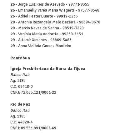
26
- Jorge Luiz Reis de Azevedo - 98771-8355
26
- Emanuelly Varéa Maria Wiegerts - 97577-0548
26
- Adriel Fester Duarte - 99919-2236
28
- Antonia Rozangela Melo Bezerra - 98694-0670
29
- Marcio Neves de Senna - 98519-3220
29
- Virgínia Maria Andratta - 99269-1151
29
- Altamir Ximenes - 98869-3483
29
- Anna Victória Gomes Monteiro
Contribua
Igreja Presbiteriana da Barra da Tijuca
Banco Itaú
Ag. 1185
C.C. 09418-0
CNPJ: 72.065.121/0001-22
Rio de Paz
Banco Itaú
Ag. 1185
C.C. 44820-4
CNPJ: 09.551.891/0001-49