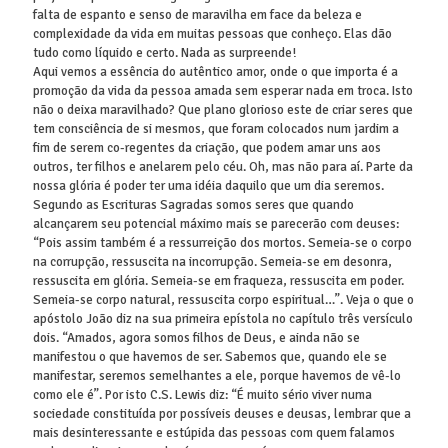
falta de espanto e senso de maravilha em face da beleza e
complexidade da vida em muitas pessoas que conheço. Elas dão
tudo como líquido e certo. Nada as surpreende!
Aqui vemos a essência do autêntico amor, onde o que importa é a
promoção da vida da pessoa amada sem esperar nada em troca. Isto
não o deixa maravilhado? Que plano glorioso este de criar seres que
tem consciência de si mesmos, que foram colocados num jardim a
fim de serem co-regentes da criação, que podem amar uns aos
outros, ter filhos e anelarem pelo céu. Oh, mas não para aí. Parte da
nossa glória é poder ter uma idéia daquilo que um dia seremos.
Segundo as Escrituras Sagradas somos seres que quando
alcançarem seu potencial máximo mais se parecerão com deuses:
“Pois assim também é a ressurreição dos mortos. Semeia-se o corpo
na corrupção, ressuscita na incorrupção. Semeia-se em desonra,
ressuscita em glória. Semeia-se em fraqueza, ressuscita em poder.
Semeia-se corpo natural, ressuscita corpo espiritual…”. Veja o que o
apóstolo João diz na sua primeira epístola no capítulo três versículo
dois. “Amados, agora somos filhos de Deus, e ainda não se
manifestou o que havemos de ser. Sabemos que, quando ele se
manifestar, seremos semelhantes a ele, porque havemos de vê-lo
como ele é”. Por isto C.S. Lewis diz: “É muito sério viver numa
sociedade constituída por possíveis deuses e deusas, lembrar que a
mais desinteressante e estúpida das pessoas com quem falamos