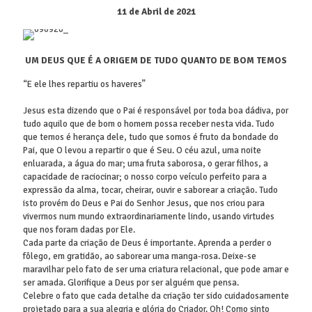
11 de Abril de 2021
UM DEUS QUE É A ORIGEM DE TUDO QUANTO DE BOM TEMOS
“E ele lhes repartiu os haveres”
Jesus esta dizendo que o Pai é responsável por toda boa dádiva, por
tudo aquilo que de bom o homem possa receber nesta vida. Tudo
que temos é herança dele, tudo que somos é fruto da bondade do
Pai, que O levou a repartir o que é Seu. O céu azul, uma noite
enluarada, a água do mar; uma fruta saborosa, o gerar filhos, a
capacidade de raciocinar; o nosso corpo veículo perfeito para a
expressão da alma, tocar, cheirar, ouvir e saborear a criação. Tudo
isto provém do Deus e Pai do Senhor Jesus, que nos criou para
vivermos num mundo extraordinariamente lindo, usando virtudes
que nos foram dadas por Ele.
Cada parte da criação de Deus é importante. Aprenda a perder o
fôlego, em gratidão, ao saborear uma manga-rosa. Deixe-se
maravilhar pelo fato de ser uma criatura relacional, que pode amar e
ser amada. Glorifique a Deus por ser alguém que pensa.
Celebre o fato que cada detalhe da criação ter sido cuidadosamente
projetado para a sua alegria e glória do Criador. Oh! Como sinto