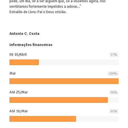
pode, um dia, vir a ser alguém que, se a víssemos agora, nos
sentiríamos fortemente impelidos a adorar…”
Extraído do Livro: Pai o Deus cristão.
Antonio C. Costa
Informações financeiras
06 10/Abril
27
%
Mar
100
%
Até 25/Mar
90
%
Até 16/Mar
61
%