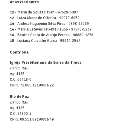
Aniversariantes
12
- Maria de Souza Pavan - 97529-3007
12
- Luiza Muniz de Oliveira - 99979-6052
14
- Andrea Huguenim Silva Pires - 9898-42569
14
- Márcia Esteves Teixeira Raupp - 97848-5239
14
- Beatriz Costa de Araújo Pereira - 98889-1270
15
- Luciana Carvalho Gama - 99919-2542
Contribua
Igreja Presbiteriana da Barra da Tijuca
Banco Itaú
Ag. 1185
C.C. 09418-0
CNPJ: 72.065.121/0001-22
Rio de Paz
Banco Itaú
Ag. 1185
C.C. 44820-4
CNPJ: 09.551.891/0001-49