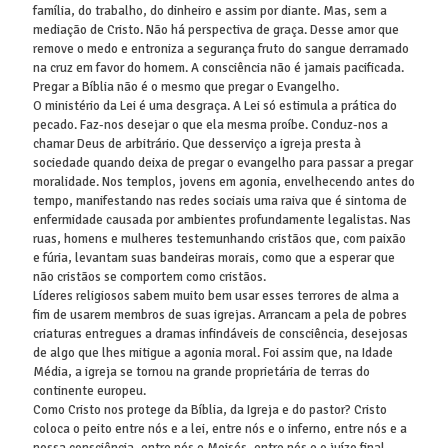
família, do trabalho, do dinheiro e assim por diante. Mas, sem a
mediação de Cristo. Não há perspectiva de graça. Desse amor que
remove o medo e entroniza a segurança fruto do sangue derramado
na cruz em favor do homem. A consciência não é jamais pacificada.
Pregar a Bíblia não é o mesmo que pregar o Evangelho.
O ministério da Lei é uma desgraça. A Lei só estimula a prática do
pecado. Faz-nos desejar o que ela mesma proíbe. Conduz-nos a
chamar Deus de arbitrário. Que desserviço a igreja presta à
sociedade quando deixa de pregar o evangelho para passar a pregar
moralidade. Nos templos, jovens em agonia, envelhecendo antes do
tempo, manifestando nas redes sociais uma raiva que é sintoma de
enfermidade causada por ambientes profundamente legalistas. Nas
ruas, homens e mulheres testemunhando cristãos que, com paixão
e fúria, levantam suas bandeiras morais, como que a esperar que
não cristãos se comportem como cristãos.
Líderes religiosos sabem muito bem usar esses terrores de alma a
fim de usarem membros de suas igrejas. Arrancam a pela de pobres
criaturas entregues a dramas infindáveis de consciência, desejosas
de algo que lhes mitigue a agonia moral. Foi assim que, na Idade
Média, a igreja se tornou na grande proprietária de terras do
continente europeu.
Como Cristo nos protege da Bíblia, da Igreja e do pastor? Cristo
coloca o peito entre nós e a lei, entre nós e o inferno, entre nós e a
nossa consciência, entre nós e Moisés, entre nós e o juízo final,