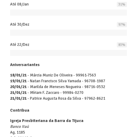
Até 08/Jan
31
%
Até 30/Dez
97
%
Até 22/Dez
83
%
Aniversariantes
18/01/21
- Márcia Muniz De Oliveira - 99961-7563
19/01/21
- Natan Francisco Silva Yamada - 96708-1987
20/01/21
- Marilda de Meneses Nogueira - 98716-0532
21/01/21
- Míriam F. Zaccaro - 99984-0270
21/01/21
- Patrice Augusta Rosa da Silva - 97962-8621
Contribua
Igreja Presbiteriana da Barra da Tijuca
Banco Itaú
Ag. 1185