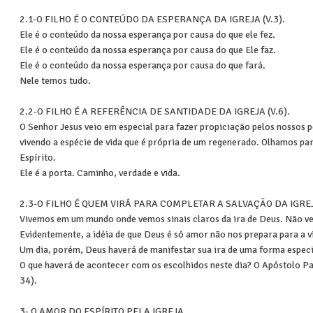
2.1-O FILHO É O CONTEÚDO DA ESPERANÇA DA IGREJA (V.3).
Ele é o conteúdo da nossa esperança por causa do que ele fez.
Ele é o conteúdo da nossa esperança por causa do que Ele faz.
Ele é o conteúdo da nossa esperança por causa do que fará.
Nele temos tudo.
2.2-O FILHO É A REFERÊNCIA DE SANTIDADE DA IGREJA (V.6).
O Senhor Jesus veio em especial para fazer propiciação pelos nossos p
vivendo a espécie de vida que é própria de um regenerado. Olhamos p
Espírito.
Ele é a porta. Caminho, verdade e vida.
2.3-O FILHO É QUEM VIRÁ PARA COMPLETAR A SALVAÇÃO DA IGREJA
Vivemos em um mundo onde vemos sinais claros da ira de Deus. Não vej
Evidentemente, a idéia de que Deus é só amor não nos prepara para a v
Um dia, porém, Deus haverá de manifestar sua ira de uma forma especia
O que haverá de acontecer com os escolhidos neste dia? O Apóstolo Pau
34).
3- O AMOR DO ESPÍRITO PELA IGREJA.