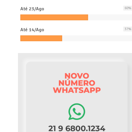
Até 23/Ago
60
%
Até 14/Ago
37
%