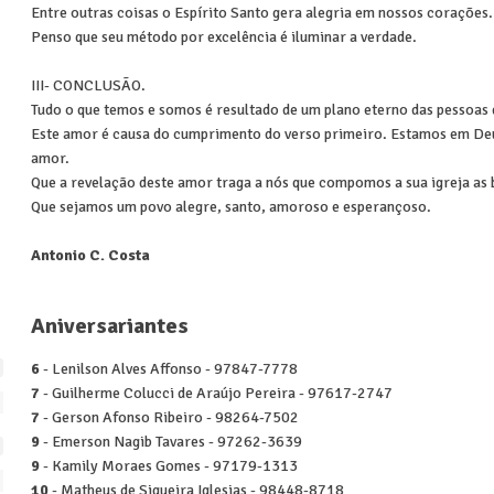
Entre outras coisas o Espírito Santo gera alegria em nossos corações
Penso que seu método por excelência é iluminar a verdade.
III- CONCLUSÃO.
Tudo o que temos e somos é resultado de um plano eterno das pessoas 
Este amor é causa do cumprimento do verso primeiro. Estamos em Deus
amor.
Que a revelação deste amor traga a nós que compomos a sua igreja as 
Que sejamos um povo alegre, santo, amoroso e esperançoso.
Antonio C. Costa
Aniversariantes
6
- Lenilson Alves Affonso - 97847-7778
7
- Guilherme Colucci de Araújo Pereira - 97617-2747
7
- Gerson Afonso Ribeiro - 98264-7502
9
- Emerson Nagib Tavares - 97262-3639
9
- Kamily Moraes Gomes - 97179-1313
10
- Matheus de Siqueira Iglesias - 98448-8718