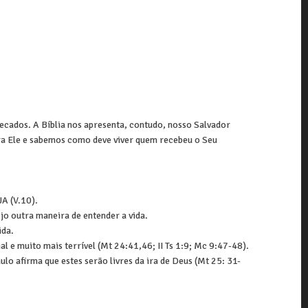
ecados. A Bíblia nos apresenta, contudo, nosso Salvador
ara Ele e sabemos como deve viver quem recebeu o Seu
 (V.10).
o outra maneira de entender a vida.
ida.
l e muito mais terrível (Mt 24:41,46; II Ts 1:9; Mc 9:47-48).
lo afirma que estes serão livres da ira de Deus (Mt 25: 31-