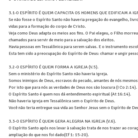
3.1-O ESPÍRITO É QUEM CAPACITA OS HOMENS QUE EDIFICAM A IGRE
Se não fosse o Espírito Santo não haveria pregação do evangelho, livr
vidas para a formação do corpo de Cristo.
Veja como Deus adapta os meios aos fins. O Pai elegeu, o Filho morreu 
chamados para servir de meio para a salvação dos eleitos.
Havia pessoas em Tessalônica para serem salvas. E o instrumento escol
Esta tem sido a preocupação do Espírito de Deus: chamar e ungir pessoa
3.2-O ESPÍRITO É QUEM FORMA A IGREJA (V.5).
Sem o ministério do Espírito Santo não haveria igreja.
Somos inimigos de Deus, escravos do pecado, amantes de nós mesmos
Por isto que para nós as verdades de Deus nos são loucura (I Co 2:14).
O Espírito Santo é quem nos dá entendimento espiritual (At 16:14).
Não haveria igreja em Tessalônica sem o Espírito de Deus.
Você não teria entregue sua vida ao Senhor Jesus sem o Espírito de De
3.3-O ESPÍRITO É QUEM GERA ALEGRIA NA IGREJA (V.6).
O Espírito Santo após nos levar à salvação trata de nos trazer ao cora
ampliação do que nos foi dado(Ef 1: 15-20).