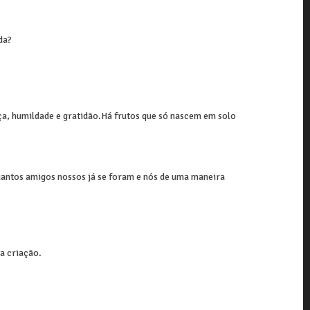
da?
ça, humildade e gratidão.Há frutos que só nascem em solo
antos amigos nossos já se foram e nós de uma maneira
va criação.