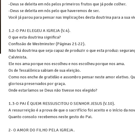
-Deus se deleita em nós pelos primeiros frutos que já pode colher.
-Deus se deleita em nós pelo que haveremos de ser.
Você já parou para pensar nas implicações desta doutrina para a sua vi
1.2-O PAI ELEGEU A IGREJA (V.4).
O que esta doutrina significa?
Confissão de Westminster (Páginas 21-22).
Não há doutrina que seja capaz de produzir o que esta produz: seguran
Calvinista.
Ele nos ama porque nos escolheu e nos escolheu porque nos ama.
Os de Tessalônica sabiam de sua eleição.
Como nos enche de gratidão e assombro pensar neste amor eletivo. Qu
gloriosa preservados por graça.
Onde estaríamos se Deus não tivesse nos elegido?
1.3-O PAI É QUEM RESSUSCITOU O SENHOR JESUS (V.10).
A ressurreição é a prova de que o sacrifício foi aceito e o início da no
Quanto consolo recebemos neste gesto do Pai.
2- O AMOR DO FILHO PELA IGREJA.