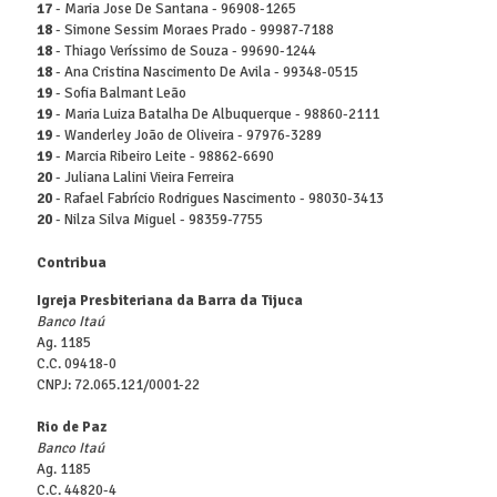
17
- Maria Jose De Santana - 96908-1265
18
- Simone Sessim Moraes Prado - 99987-7188
18
- Thiago Veríssimo de Souza - 99690-1244
18
- Ana Cristina Nascimento De Avila - 99348-0515
19
- Sofia Balmant Leão
19
- Maria Luiza Batalha De Albuquerque - 98860-2111
19
- Wanderley João de Oliveira - 97976-3289
19
- Marcia Ribeiro Leite - 98862-6690
20
- Juliana‌ ‌Lalini‌ ‌Vieira‌ ‌Ferreira‌
20
- Rafael Fabrício Rodrigues Nascimento - 98030-3413
20
- Nilza Silva Miguel - 98359-7755
Contribua
Igreja Presbiteriana da Barra da Tijuca
Banco Itaú
Ag. 1185
C.C. 09418-0
CNPJ: 72.065.121/0001-22
Rio de Paz
Banco Itaú
Ag. 1185
C.C. 44820-4