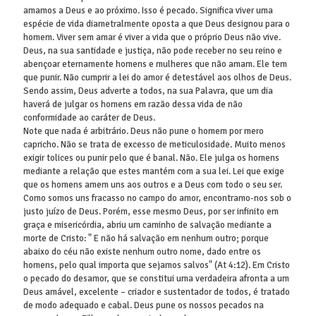
amamos a Deus e ao próximo. Isso é pecado. Significa viver uma
espécie de vida diametralmente oposta a que Deus designou para o
homem. Viver sem amar é viver a vida que o próprio Deus não vive.
Deus, na sua santidade e justiça, não pode receber no seu reino e
abençoar eternamente homens e mulheres que não amam. Ele tem
que punir. Não cumprir a lei do amor é detestável aos olhos de Deus.
Sendo assim, Deus adverte a todos, na sua Palavra, que um dia
haverá de julgar os homens em razão dessa vida de não
conformidade ao caráter de Deus.
Note que nada é arbitrário. Deus não pune o homem por mero
capricho. Não se trata de excesso de meticulosidade. Muito menos
exigir tolices ou punir pelo que é banal. Não. Ele julga os homens
mediante a relação que estes mantém com a sua lei. Lei que exige
que os homens amem uns aos outros e a Deus com todo o seu ser.
Como somos uns fracasso no campo do amor, encontramo-nos sob o
justo juízo de Deus. Porém, esse mesmo Deus, por ser infinito em
graça e misericórdia, abriu um caminho de salvação mediante a
morte de Cristo: " E não há salvação em nenhum outro; porque
abaixo do céu não existe nenhum outro nome, dado entre os
homens, pelo qual importa que sejamos salvos" (At 4:12). Em Cristo
o pecado do desamor, que se constitui uma verdadeira afronta a um
Deus amável, excelente – criador e sustentador de todos, é tratado
de modo adequado e cabal. Deus pune os nossos pecados na