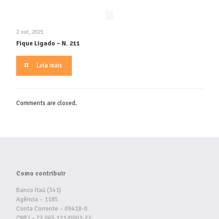
2 out, 2021
Fique Ligado – N. 211
Leia mais
Comments are closed.
Como contribuir
Banco Itaú (341)
Agência – 1185
Conta Corrente – 09418-0
CNPJ – 72.065.121/0001-22