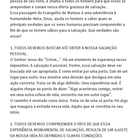
pessoa do seu Filho, e chama a todos os homens para que esses se
arrependam e creiam nessa oferta graciosa de salvação.
Essa passagem do Evangelho de Mateus é uma advertência à
humanidade. Nela, Deus, ajuda os homens a saber quais as
principais verdades que os seres humanos precisam compreender a
fim de que se tornem sábios para a salvação. Que verdades são
essas?
1. TODOS DEVEMOS BUSCAR ATÉ OBTER A NOSSA SALVAÇÃO
PESSOAL.
O Senhor Jesus diz: "Entrai…". Há um elemento de esperança nesse
imperativo. A salvação é possível. Porém, essa salvação deve ser
buscada até ser apropriada. É como entrar por uma porta. Sair de um
lugar para outro. Isso envolve uma decisão que deságua em uma
ação concreta. Trata-se de algo definido. Uma experiência real. É
alguém chegar ao ponto de dizer: "Algo aconteceu comigo, entrei
em uma outra esfera de vida, encontro-me em outro lugar".
O caminho é revelado como único. Trata-se de uma só porta. Há algo
que inaugura a entrada nessa vida. Aquilo que se constitui no seu
início.
2. TODOS DEVEMOS COMPREENDER O FATO DE QUE ESSA
EXPERIÊNCIA MONUMENTAL DE SALVAÇÃO, RESULTA DE UM AJUSTE
DA NOSSA VIDA ÀS DEFINIDAS E CLARAS CONDIÇÕES