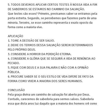
5. TODOS DEVEMOS APLICAR CERTOS TESTES À NOSSA VIDA A FIM
DE SABERMOS SE ESTAMOS NO CAMINHO DA SALVAÇÃO.
Que testes são esses? Primeiro, precisamos saber se entramos pela
porta estreita. Segundo, se percebemos que fazemos parte de uma
minoria. Terceiro, se esse caminho representa o exato oposto da
forma como a maioria vive.
APLICAÇÃO
1. TOME A DECISÃO DE SER SALVO.
2. DEIXE OS TERMOS DESSA SALVAÇÃO SEREM DETERMINADOS
PELO PRÓPRIO DEUS.
3. CONSIDERE A HORROR DA PERDIÇÃO ETERNA.
4. CONSIDERE A GLÓRIA QUE SE SEGUIRÁ A VIDA DE RENÚNCIA AO
PECADO.
5. FIQUE COM DEUS E A SUA PALAVRA E NÃO COM A OPINIÃO
PÚBLICA.
6. PROCURE SABER SE O SEU ESTILO DE VIDA DIFERE DE FATO DA
FORMA COMO VIVEM A MAIORIA DOS SERES HUMANOS.
CONCLUSÃO
Pela graça divina um caminho de salvação foi aberto por Deus.
Contudo, carecemos de sabedoria para sermos salvos. Sabedoria
essa que dista anos luz daquilo que a maioria dos homens crê como